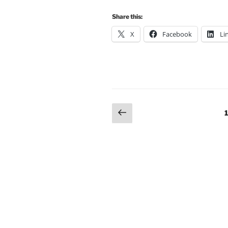
Share this:
X
Facebook
Li
Posts
Previous
1
page
pagination