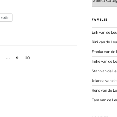
nkedIn
FAMILIE
Erik van de Leu
Rini van de Leu
Franka van de 
Page
Page
Page
…
9
10
Imke van de Le
Stan van de Le
Jolanda van de
Rens van de Le
Tara van de Le