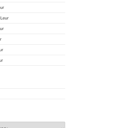
ur
 Leur
ur
r
ur
ur